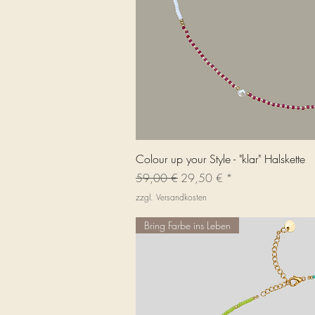
Schnellans
Colour up your Style - "klar" Halskette
Standardpreis
Sale-Preis
59,00 €
29,50 €
zzgl. Versandkosten
Bring Farbe ins Leben