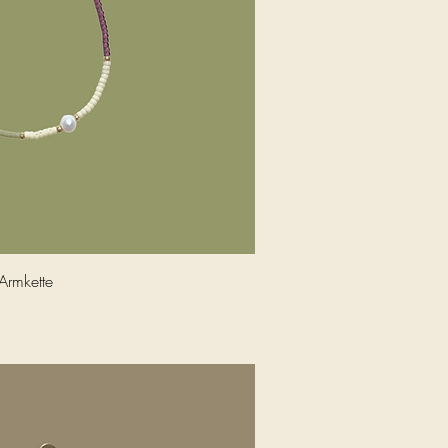
nellansicht
 Armkette