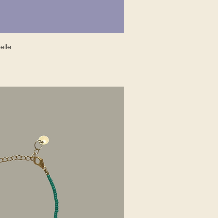
nellansicht
ette