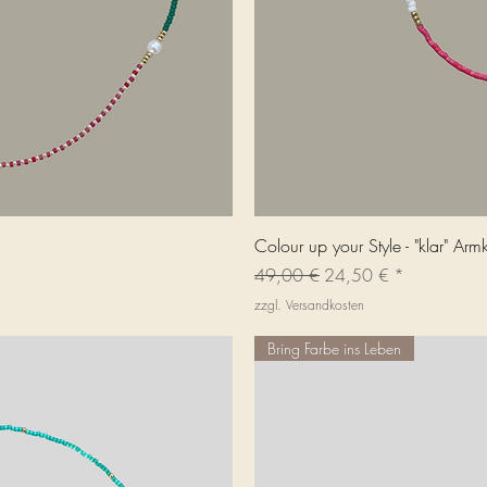
icht
Sch
Colour up your Style - "klar" Armk
Standardpreis
Sale-Preis
49,00 €
24,50 €
zzgl. Versandkosten
Bring Farbe ins Leben