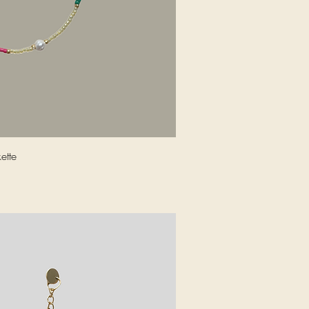
nellansicht
ette