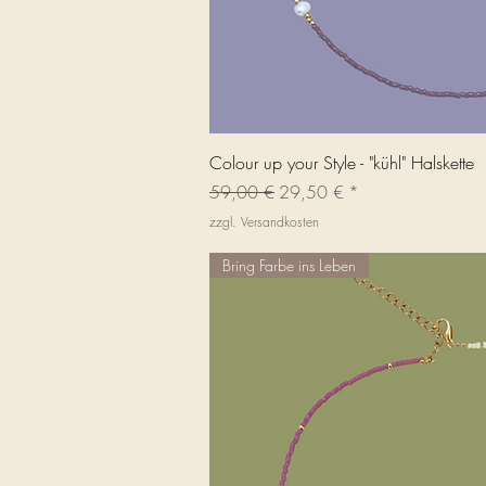
Schnellans
Colour up your Style - "kühl" Halskette
Standardpreis
Sale-Preis
59,00 €
29,50 €
zzgl. Versandkosten
Bring Farbe ins Leben