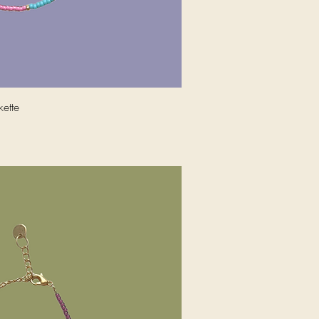
nellansicht
kette