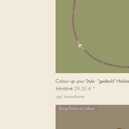
Schnellans
Colour up your Style - "gedeckt" Halske
Standardpreis
Sale-Preis
59,00 €
29,50 €
zzgl. Versandkosten
Bring Farbe ins Leben