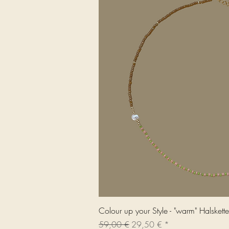
Schnellans
Colour up your Style - "warm" Halskette
Standardpreis
Sale-Preis
59,00 €
29,50 €