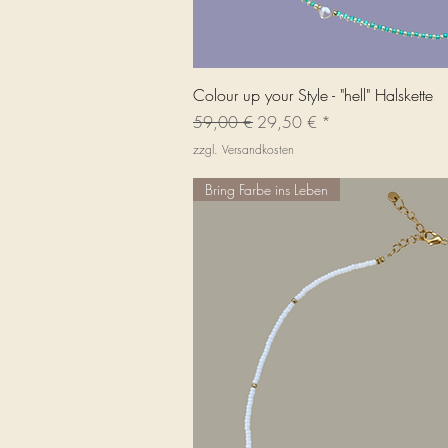
Schnellans
Colour up your Style - "hell" Halskette
Standardpreis
Sale-Preis
59,00 €
29,50 €
zzgl. Versandkosten
Bring Farbe ins Leben