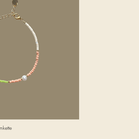
nellansicht
mkette