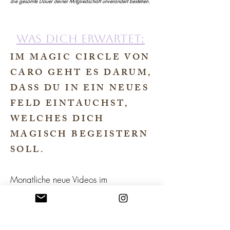
die gesamte Dauer deiner Mitgliedschaft unverändert bestehen.
WAS DICH ERWARTET:
IM MAGIC CIRCLE VON
CARO GEHT ES DARUM,
DASS DU IN EIN NEUES
FELD EINTAUCHST,
WELCHES DICH
MAGISCH BEGEISTERN
SOLL.
Monatliche neue Videos im
Mitgliederbereich über verschiedene
Themen zur spirituellen
Persönlichkeitsentwicklung / Mut /
Beziehung / Gesundheit uvm.