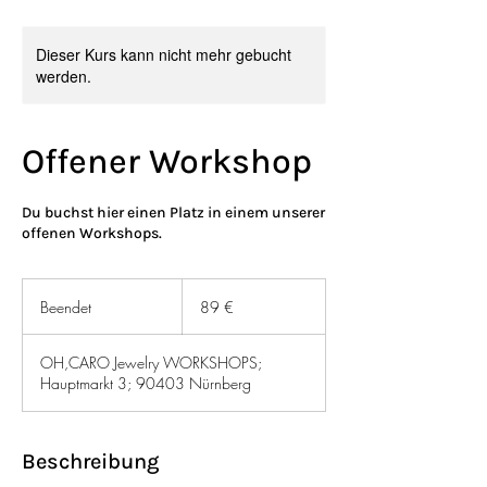
Dieser Kurs kann nicht mehr gebucht
werden.
Offener Workshop
Du buchst hier einen Platz in einem unserer
offenen Workshops.
89
Euro
Beendet
B
89 €
e
e
OH,CARO Jewelry WORKSHOPS;
n
Hauptmarkt 3; 90403 Nürnberg
d
e
t
Beschreibung