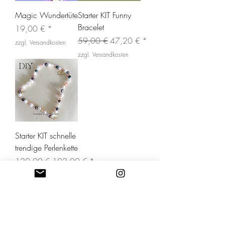
Magic Wundertüte
Starter KIT Funny
Bracelet
Preis
19,00 €
Standardpreis
Sale-Preis
59,00 €
47,20 €
zzgl. Versandkosten
zzgl. Versandkosten
Starter KIT schnelle
trendige Perlenkette
Standardpreis
Sale-Preis
120,00 €
102,00 €
zzgl. Versandkosten