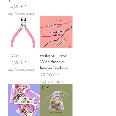
Preis
14,90 €
zzgl. Versandkosten
1 Cutter
Make your own
Wish Bracelet -
Preis
12,90 €
fertiges Armband
zzgl. Versandkosten
Preis
27,00 €
zzgl. Versandkosten